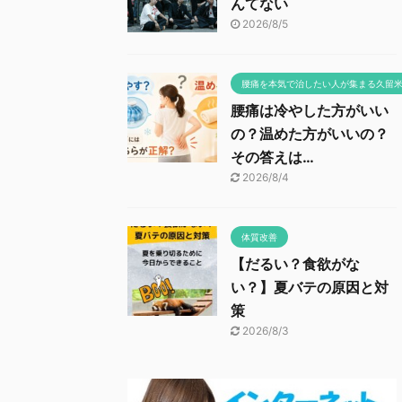
んてない
2026/8/5
腰痛を本気で治したい人が集まる久留
腰痛は冷やした方がいい
の？温めた方がいいの？
その答えは…
2026/8/4
体質改善
【だるい？食欲がな
い？】夏バテの原因と対
策
2026/8/3