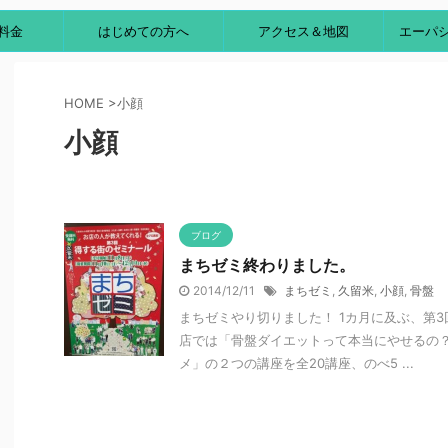
料金
はじめての方へ
アクセス＆地図
エーパ
HOME
>
小顔
小顔
ブログ
まちゼミ終わりました。
2014/12/11
まちゼミ
,
久留米
,
小顔
,
骨盤
まちゼミやり切りました！ 1カ月に及ぶ、第
店では「骨盤ダイエットって本当にやせるの
メ」の２つの講座を全20講座、のべ5 ...