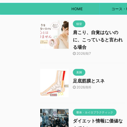
HOME
コース・
猫背
肩こり、自覚はないの
に、こっていると言われ
る場合
2026/8/7
美脚
足底筋膜とスネ
2026/8/6
整体・カイロプラクティック
ダイエット情報に価値な