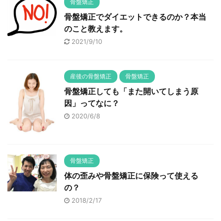
骨盤矯正
骨盤矯正でダイエットできるのか？本当
のこと教えます。
2021/9/10
産後の骨盤矯正
骨盤矯正
骨盤矯正しても「また開いてしまう原
因」ってなに？
2020/6/8
骨盤矯正
体の歪みや骨盤矯正に保険って使える
の？
2018/2/17