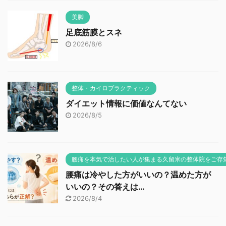
美脚
足底筋膜とスネ
2026/8/6
整体・カイロプラクティック
ダイエット情報に価値なんてない
2026/8/5
腰痛を本気で治したい人が集まる久留米の整体院をご存
腰痛は冷やした方がいいの？温めた方が
いいの？その答えは…
2026/8/4