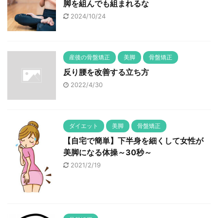
脚を組んでも組まれるな
2024/10/24
産後の骨盤矯正
美脚
骨盤矯正
反り腰を改善する立ち方
2022/4/30
ダイエット
美脚
骨盤矯正
【自宅で簡単】下半身を細くして女性が
美脚になる体操～30秒～
2021/2/19