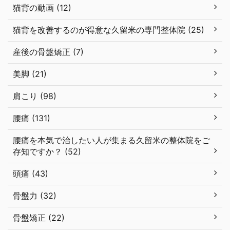
猫背の動画 (12)
猫背を改善するのが得意な久留米の専門整体院 (25)
産後の骨盤矯正 (7)
美脚 (21)
肩こり (98)
腰痛 (131)
腰痛を本気で治したい人が集まる久留米の整体院をご
存知ですか？ (52)
頭痛 (43)
骨盤力 (32)
骨盤矯正 (22)