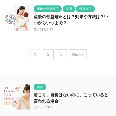
産後の骨盤矯正
美脚
骨盤矯正
産後の骨盤矯正とは？効果や方法は？い
つからいつまで？
2017/5/17
1
2
3
Next »
猫背
肩こり、自覚はないのに、こっていると
言われる場合
2026/8/7