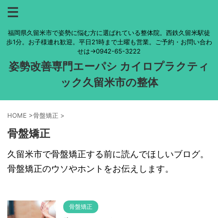
福岡県久留米市で姿勢に悩む方に選ばれている整体院。西鉄久留米駅徒
歩1分。お子様連れ歓迎。平日21時まで土曜も営業。ご予約・お問い合わ
せは→0942-65-3222
姿勢改善専門エーパシ カイロプラクティ
ック久留米市の整体
HOME
>
骨盤矯正
>
骨盤矯正
久留米市で骨盤矯正する前に読んでほしいブログ。
骨盤矯正のウソやホントをお伝えします。
骨盤矯正