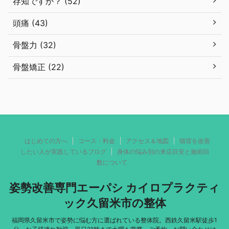
存知ですか？ (52)
頭痛 (43)
骨盤力 (32)
骨盤矯正 (22)
はじめての方へ
コース・料金
アクセス＆地図
猫背を改善
したい人が実践しているブログ
身体の悩み別の来店目安と施術回
数について
姿勢改善専門エーパシ カイロプラクティ
ック久留米市の整体
福岡県久留米市で姿勢に悩む方に選ばれている整体院。西鉄久留米駅徒歩1