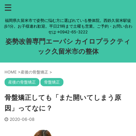
福岡県久留米市で姿勢に悩む方に選ばれている整体院。西鉄久留米駅徒
歩1分。お子様連れ歓迎。平日21時まで土曜も営業。ご予約・お問い合わ
せは→0942-65-3222
姿勢改善専門エーパシ カイロプラクティ
ック久留米市の整体
HOME
>
産後の骨盤矯正
>
産後の骨盤矯正
骨盤矯正
骨盤矯正しても「また開いてしまう原
因」ってなに？
2020-06-08