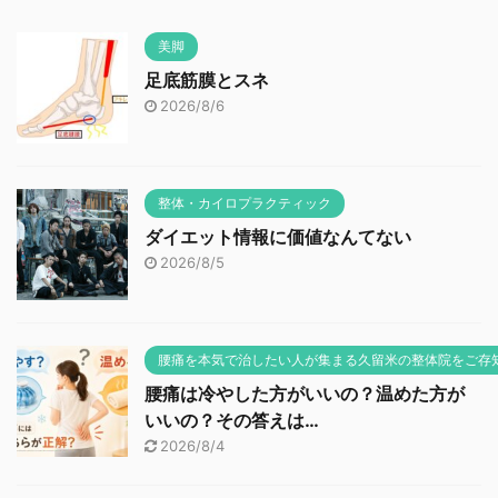
美脚
足底筋膜とスネ
2026/8/6
整体・カイロプラクティック
ダイエット情報に価値なんてない
2026/8/5
腰痛を本気で治したい人が集まる久留米の整体院をご存
腰痛は冷やした方がいいの？温めた方が
いいの？その答えは…
2026/8/4