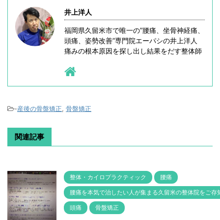
井上洋人
福岡県久留米市で唯一の”腰痛、坐骨神経痛、
頭痛、姿勢改善”専門院エーパシの井上洋人
痛みの根本原因を探し出し結果をだす整体師
-
産後の骨盤矯正
,
骨盤矯正
関連記事
整体・カイロプラクティック
腰痛
腰痛を本気で治したい人が集まる久留米の整体院をご存
頭痛
骨盤矯正