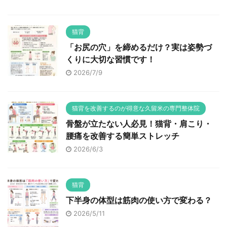
猫背
「お尻の穴」を締めるだけ？実は姿勢づ
くりに大切な習慣です！
2026/7/9
猫背を改善するのが得意な久留米の専門整体院
骨盤が立たない人必見！猫背・肩こり・
腰痛を改善する簡単ストレッチ
2026/6/3
猫背
下半身の体型は筋肉の使い方で変わる？
2026/5/11