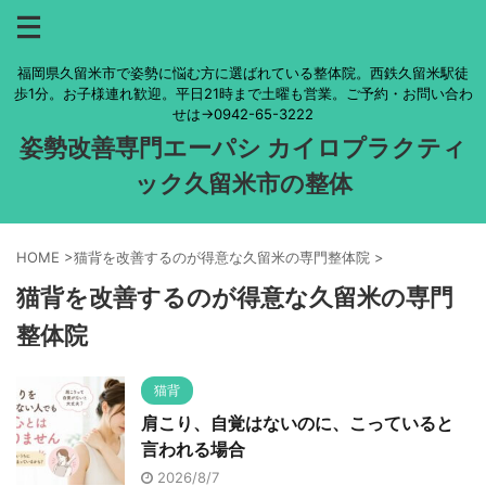
福岡県久留米市で姿勢に悩む方に選ばれている整体院。西鉄久留米駅徒
歩1分。お子様連れ歓迎。平日21時まで土曜も営業。ご予約・お問い合わ
せは→0942-65-3222
姿勢改善専門エーパシ カイロプラクティ
ック久留米市の整体
HOME
>
猫背を改善するのが得意な久留米の専門整体院
>
猫背を改善するのが得意な久留米の専門
整体院
猫背
肩こり、自覚はないのに、こっていると
言われる場合
2026/8/7