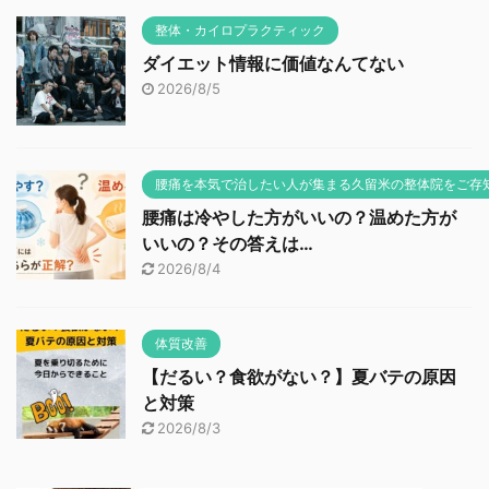
整体・カイロプラクティック
ダイエット情報に価値なんてない
2026/8/5
腰痛を本気で治したい人が集まる久留米の整体院をご存
腰痛は冷やした方がいいの？温めた方が
いいの？その答えは…
2026/8/4
体質改善
【だるい？食欲がない？】夏バテの原因
と対策
2026/8/3