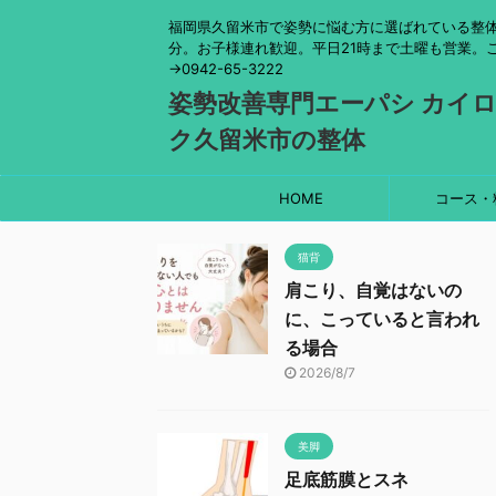
福岡県久留米市で姿勢に悩む方に選ばれている整体
分。お子様連れ歓迎。平日21時まで土曜も営業。
→0942-65-3222
姿勢改善専門エーパシ カイ
ク久留米市の整体
HOME
コース・
猫背
肩こり、自覚はないの
に、こっていると言われ
る場合
2026/8/7
美脚
足底筋膜とスネ