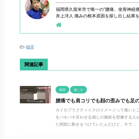
福岡県久留米市で唯一の”腰痛、坐骨神経
井上洋人 痛みの根本原因を探し出し結果
-
猫背
関連記事
猫背
肩こり
腰痛でも肩コリでも顔の歪みでも足
カイロプラクティイクのイメージって痛いと
をバキバキ言わせる感じの施術を想像する人が
た関節に動きをつけていたんだけど、今で ...