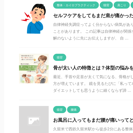
整体・カイロプラクティック
猫背
肩こり
セルフケアをしてもまだ肩が痛かっ
自律神経失調症ってよく分からない病気があ
ことがあります。 この記事は自律神経が関係
解のないように先にお伝えしますが、 自 ...
猫背
骨が太い人の特徴とは？体型の悩み
最近、手首や足首が太くて気になる、骨格が
方が増えています。 鏡を見るたびに「私って
ダイエットしても思うように細くならず諦 ...
猫背
腰痛
お風呂に入ってもまだ腰が痛いって
久留米で西鉄久留米駅から徒歩2分にある整体