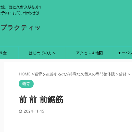
院。西鉄久留米駅徒歩1
ご予約・お問い合わせは
ロプラクティッ
料金
はじめての方へ
アクセス＆地図
エーパ
HOME
>
猫背を改善するのが得意な久留米の専門整体院
>
猫背
>
猫背
前 前 前鋸筋
2024-11-15