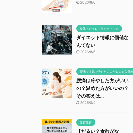
2026/8/6
整体・カイロプラクティック
ダイエット情報に価値な
んてない
2026/8/5
腰痛を本気で治したい人が集まる久留
腰痛は冷やした方がいい
の？温めた方がいいの？
その答えは…
2026/8/4
体質改善
【だるい？食欲がな