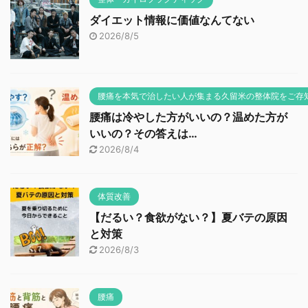
ダイエット情報に価値なんてない
2026/8/5
腰痛を本気で治したい人が集まる久留米の整体院をご存
腰痛は冷やした方がいいの？温めた方が
いいの？その答えは…
2026/8/4
体質改善
【だるい？食欲がない？】夏バテの原因
と対策
2026/8/3
腰痛