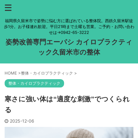
福岡県久留米市で姿勢に悩む方に選ばれている整体院。西鉄久留米駅徒
歩1分。お子様連れ歓迎。平日21時まで土曜も営業。ご予約・お問い合わ
せは→0942-65-3222
姿勢改善専門エーパシ カイロプラクティ
ック久留米市の整体
HOME
>
整体・カイロプラクティック
>
整体・カイロプラクティック
寒さに強い体は“適度な刺激”でつくられ
る
2025-12-06