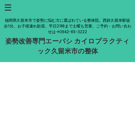
福岡県久留米市で姿勢に悩む方に選ばれている整体院。西鉄久留米駅徒
歩1分。お子様連れ歓迎。平日21時まで土曜も営業。ご予約・お問い合わ
せは→0942-65-3222
姿勢改善専門エーパシ カイロプラクティ
ック久留米市の整体