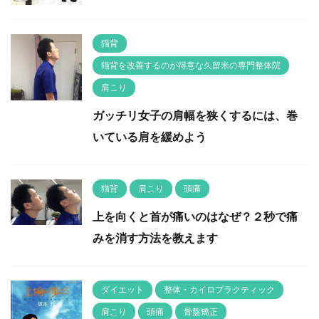
猫背
猫背を改善するのが得意な久留米の専門整体院
肩こり
ガッチリ女子の肩幅を狭くするには、巻
いている肩を緩めよう
猫背
肩こり
頭痛
上を向くと首が痛いのはなぜ？２秒で痛
みを消す方法を教えます
ダイエット
整体・カイロプラクティック
肩こり
頭痛
骨盤矯正