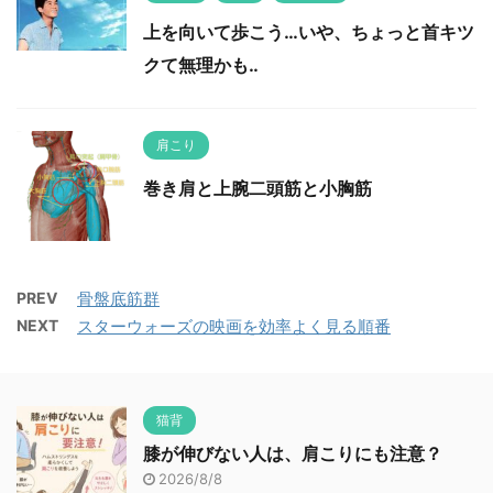
上を向いて歩こう…いや、ちょっと首キツ
クて無理かも‥
肩こり
巻き肩と上腕二頭筋と小胸筋
PREV
骨盤底筋群
NEXT
スターウォーズの映画を効率よく見る順番
猫背
膝が伸びない人は、肩こりにも注意？
2026/8/8