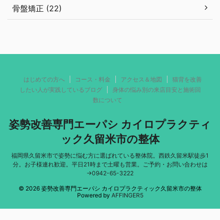
骨盤矯正 (22)
はじめての方へ
コース・料金
アクセス＆地図
猫背を改善
したい人が実践しているブログ
身体の悩み別の来店目安と施術回
数について
姿勢改善専門エーパシ カイロプラクティ
ック久留米市の整体
福岡県久留米市で姿勢に悩む方に選ばれている整体院。西鉄久留米駅徒歩1
分。お子様連れ歓迎。平日21時まで土曜も営業。ご予約・お問い合わせは
→0942-65-3222
© 2026 姿勢改善専門エーパシ カイロプラクティック久留米市の整体
Powered by
AFFINGER5