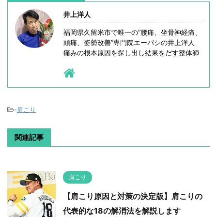
井上洋人
福岡県久留米市で唯一の”腰痛、坐骨神経痛、
頭痛、姿勢改善”専門院エーパシの井上洋人
痛みの根本原因を探し出し結果をだす整体師
-
肩こり
関連記事
肩こり
【肩こり原因と対策の決定版】肩こりの
代表的な18の解消法を解説します