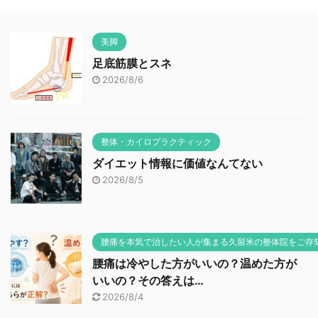
美脚
足底筋膜とスネ
2026/8/6
整体・カイロプラクティック
ダイエット情報に価値なんてない
2026/8/5
腰痛を本気で治したい人が集まる久留米の整体院をご存
腰痛は冷やした方がいいの？温めた方が
いいの？その答えは…
2026/8/4