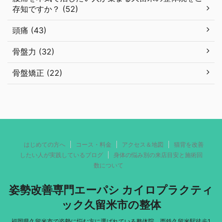
存知ですか？ (52)
頭痛 (43)
骨盤力 (32)
骨盤矯正 (22)
はじめての方へ
コース・料金
アクセス＆地図
猫背を改善
したい人が実践しているブログ
身体の悩み別の来店目安と施術回
数について
姿勢改善専門エーパシ カイロプラクティ
ック久留米市の整体
福岡県久留米市で姿勢に悩む方に選ばれている整体院。西鉄久留米駅徒歩1