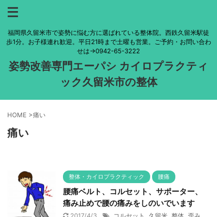
福岡県久留米市で姿勢に悩む方に選ばれている整体院。西鉄久留米駅徒
歩1分。お子様連れ歓迎。平日21時まで土曜も営業。ご予約・お問い合わ
せは→0942-65-3222
姿勢改善専門エーパシ カイロプラクティ
ック久留米市の整体
HOME
>
痛い
痛い
整体・カイロプラクティック
腰痛
腰痛ベルト、コルセット、サポーター、
痛み止めで腰の痛みをしのいでいます
2017/4/3
コルセット
,
久留米
,
整体
,
歪み
,