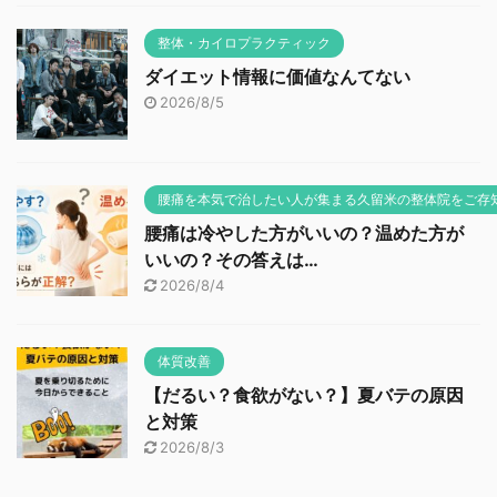
整体・カイロプラクティック
ダイエット情報に価値なんてない
2026/8/5
腰痛を本気で治したい人が集まる久留米の整体院をご存
腰痛は冷やした方がいいの？温めた方が
いいの？その答えは…
2026/8/4
体質改善
【だるい？食欲がない？】夏バテの原因
と対策
2026/8/3