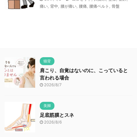
痛い
,
背中
,
腰が痛い
,
腰痛
,
腰痛ベルト
,
骨盤
猫背
肩こり、自覚はないのに、こっていると
言われる場合
2026/8/7
美脚
足底筋膜とスネ
2026/8/6