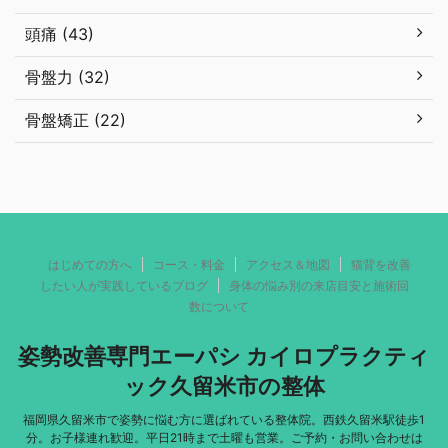
頭痛 (43)
骨盤力 (32)
骨盤矯正 (22)
はじめての方へ
コース・料金
アクセス＆地図
猫背を改善
したい人が実践しているブログ
身体の悩み別の来店目安と施術回
数について
姿勢改善専門エーパシ カイロプラクティ
ック久留米市の整体
福岡県久留米市で姿勢に悩む方に選ばれている整体院。西鉄久留米駅徒歩1
分。お子様連れ歓迎。平日21時まで土曜も営業。ご予約・お問い合わせは