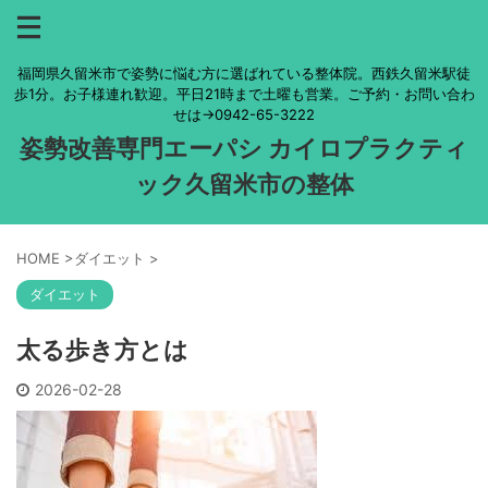
福岡県久留米市で姿勢に悩む方に選ばれている整体院。西鉄久留米駅徒
歩1分。お子様連れ歓迎。平日21時まで土曜も営業。ご予約・お問い合わ
せは→0942-65-3222
姿勢改善専門エーパシ カイロプラクティ
ック久留米市の整体
HOME
>
ダイエット
>
ダイエット
太る歩き方とは
2026-02-28