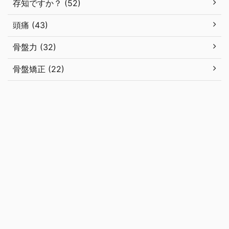
存知ですか？ (52)
頭痛 (43)
骨盤力 (32)
骨盤矯正 (22)
はじめての方へ
コース・料金
アクセス＆地図
猫背を改善
したい人が実践しているブログ
身体の悩み別の来店目安と施術回
数について
姿勢改善専門エーパシ カイロプラクティ
ック久留米市の整体
福岡県久留米市で姿勢に悩む方に選ばれている整体院。西鉄久留米駅徒歩1