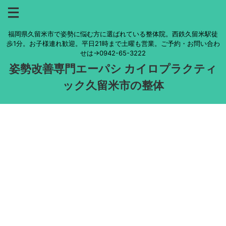
福岡県久留米市で姿勢に悩む方に選ばれている整体院。西鉄久留米駅徒
歩1分。お子様連れ歓迎。平日21時まで土曜も営業。ご予約・お問い合わ
せは→0942-65-3222
姿勢改善専門エーパシ カイロプラクティ
ック久留米市の整体