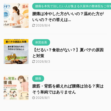
腰痛を本気で治したい人が集まる久留米の整体院をご存
腰痛は冷やした方がいいの？温めた方が
いいの？その答えは…
2026/8/4
体質改善
【だるい？食欲がない？】夏バテの原因
と対策
2026/8/3
腰痛
腹筋・背筋を鍛えれば腰痛は治る？実は
そう単純ではありません
2026/8/1