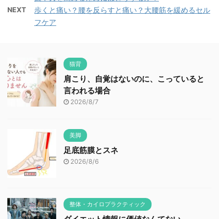
NEXT
歩くと痛い？腰を反らすと痛い？大腰筋を緩めるセル
フケア
猫背
肩こり、自覚はないのに、こっていると
言われる場合
2026/8/7
美脚
足底筋膜とスネ
2026/8/6
整体・カイロプラクティック