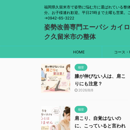
福岡県久留米市で姿勢に悩む方に選ばれている整体
分。お子様連れ歓迎。平日21時まで土曜も営業。
→0942-65-3222
姿勢改善専門エーパシ カイ
ク久留米市の整体
HOME
コース・
猫背
膝が伸びない人は、肩こ
りにも注意？
2026/8/8
猫背
肩こり、自覚はないの
に、こっていると言われ