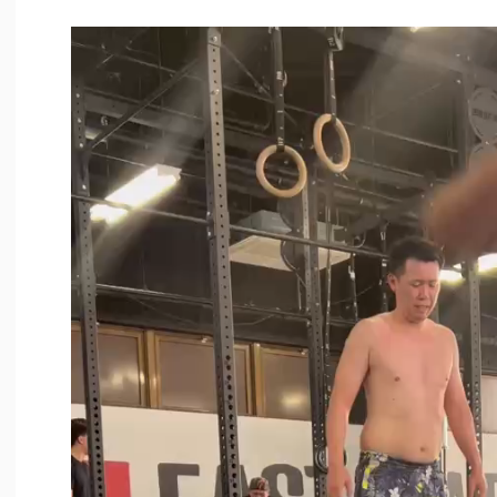
動
画
プ
レ
ー
ヤ
ー