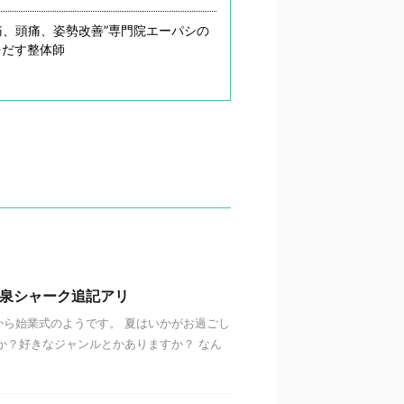
痛、頭痛、姿勢改善”専門院エーパシの
をだす整体師
温泉シャーク追記アリ
ら始業式のようです。 夏はいかがお過ごし
か？好きなジャンルとかありますか？ なん