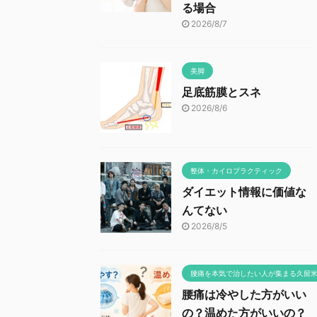
る場合
2026/8/7
美脚
足底筋膜とスネ
2026/8/6
整体・カイロプラクティック
ダイエット情報に価値な
んてない
2026/8/5
腰痛を本気で治したい人が集まる久留
腰痛は冷やした方がいい
の？温めた方がいいの？