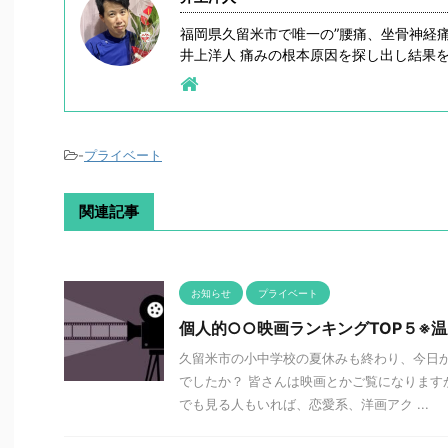
福岡県久留米市で唯一の”腰痛、坐骨神経
井上洋人 痛みの根本原因を探し出し結果
-
プライベート
関連記事
お知らせ
プライベート
個人的○○映画ランキングTOP５※
久留米市の小中学校の夏休みも終わり、今日か
でしたか？ 皆さんは映画とかご覧になります
でも見る人もいれば、恋愛系、洋画アク ...