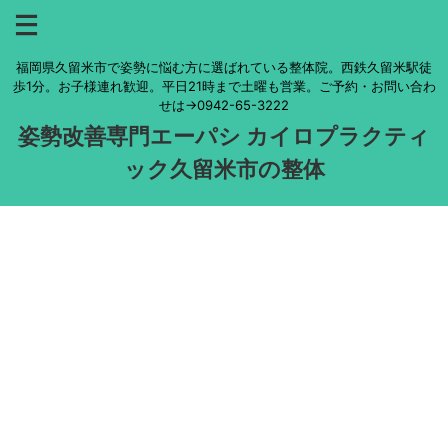
福岡県久留米市で姿勢に悩む方に選ばれている整体院。西鉄久留米駅徒
歩1分。お子様連れ歓迎。平日21時まで土曜も営業。ご予約・お問い合わ
せは→0942-65-3222
姿勢改善専門エーパシ カイロプラクティ
ック久留米市の整体