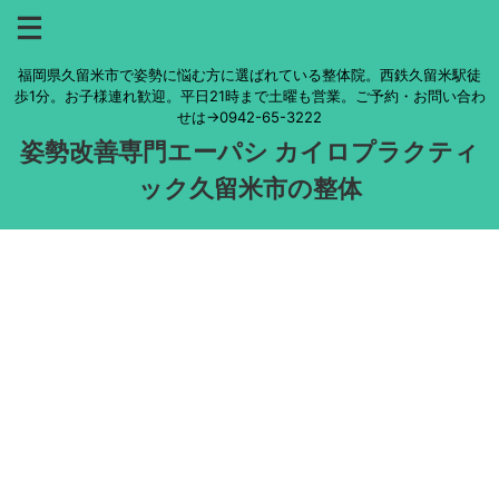
福岡県久留米市で姿勢に悩む方に選ばれている整体院。西鉄久留米駅徒
歩1分。お子様連れ歓迎。平日21時まで土曜も営業。ご予約・お問い合わ
せは→0942-65-3222
姿勢改善専門エーパシ カイロプラクティ
ック久留米市の整体