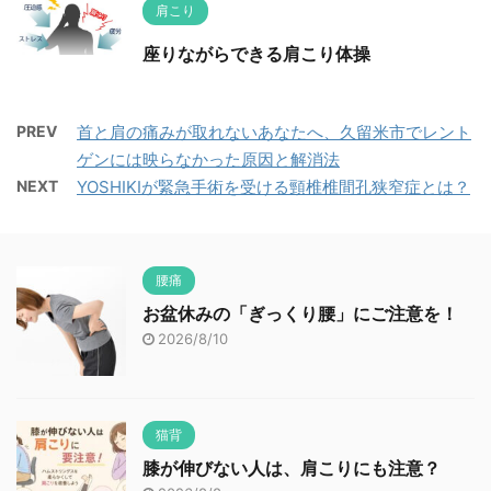
肩こり
座りながらできる肩こり体操
PREV
首と肩の痛みが取れないあなたへ、久留米市でレント
ゲンには映らなかった原因と解消法
NEXT
YOSHIKIが緊急手術を受ける頸椎椎間孔狭窄症とは？
腰痛
お盆休みの「ぎっくり腰」にご注意を！
2026/8/10
猫背
膝が伸びない人は、肩こりにも注意？