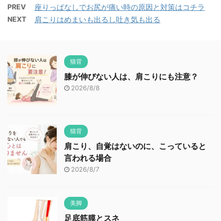
PREV
座りっぱなしでお尻が痛い時の原因と対策はコチラ
NEXT
肩こりはめまいも出るし吐き気も出る
猫背
膝が伸びない人は、肩こりにも注意？
2026/8/8
猫背
肩こり、自覚はないのに、こっていると
言われる場合
2026/8/7
美脚
足底筋膜とスネ