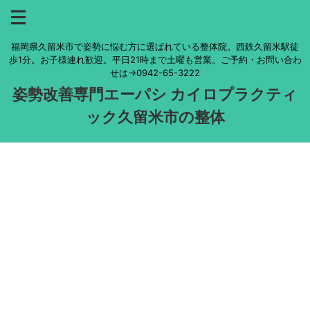
福岡県久留米市で姿勢に悩む方に選ばれている整体院。西鉄久留米駅徒
歩1分。お子様連れ歓迎。平日21時まで土曜も営業。ご予約・お問い合わ
せは→0942-65-3222
姿勢改善専門エーパシ カイロプラクティ
ック久留米市の整体