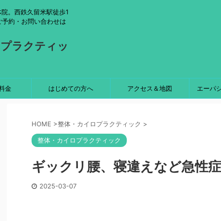
院。西鉄久留米駅徒歩1
ご予約・お問い合わせは
ロプラクティッ
料金
はじめての方へ
アクセス＆地図
エーパ
HOME
>
整体・カイロプラクティック
>
整体・カイロプラクティック
ギックリ腰、寝違えなど急性
2025-03-07