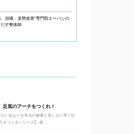
痛、頭痛、姿勢改善”専門院エーパシの
をだす整体師
。足底のアーチをつくれ！
を行いあなたを本当の健康と美しさに導く伝
つくるシリーズ】 過 ...