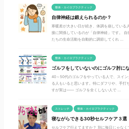
整体・カイロプラクティック
自律神経は鍛えられるのか？
寒暖差が大きい日が続き、体調を崩している人
接に関係しているのが「自律神経」です。 自
たちの生命活動を自動的に調節してくれ ...
整体・カイロプラクティック
ゴルフをしていないのにゴルフ肘に
40～50代のゴルフをやっている人で、スイ
る人もいると思います。特にダフリや、手打ち
すが実は―― ゴルフを全くしない人で ...
ストレッチ
整体・カイロプラクティック
寝ながらできる30秒セルフケア３選
セルフケア行えてますか？ 別に毎日じゃなく