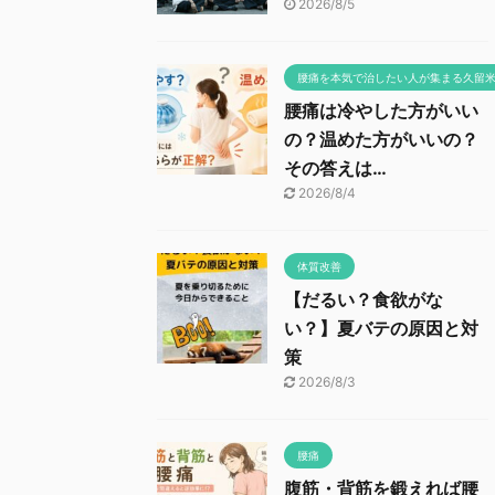
2026/8/5
腰痛を本気で治したい人が集まる久留
腰痛は冷やした方がいい
の？温めた方がいいの？
その答えは…
2026/8/4
体質改善
【だるい？食欲がな
い？】夏バテの原因と対
策
2026/8/3
腰痛
腹筋・背筋を鍛えれば腰