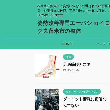
福岡県久留米市で姿勢に悩む方に選ばれている整体
分。お子様連れ歓迎。平日21時まで土曜も営業。
→0942-65-3222
姿勢改善専門エーパシ カイ
ク久留米市の整体
HOME
コース・
美脚
足底筋膜とスネ
2026/8/6
整体・カイロプラクティック
ダイエット情報に価値な
んてない