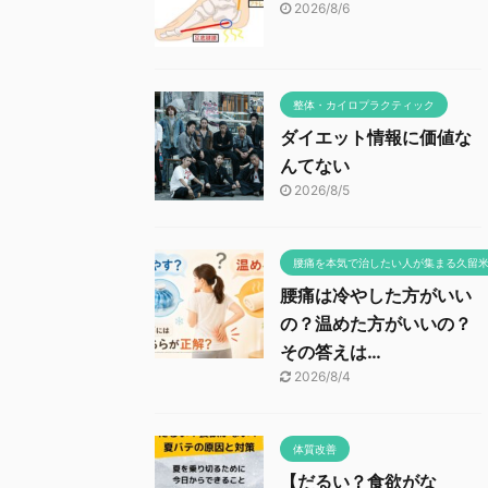
2026/8/6
整体・カイロプラクティック
ダイエット情報に価値な
んてない
2026/8/5
腰痛を本気で治したい人が集まる久留
腰痛は冷やした方がいい
の？温めた方がいいの？
その答えは…
2026/8/4
体質改善
【だるい？食欲がな