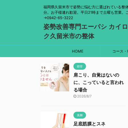
福岡県久留米市で姿勢に悩む方に選ばれている整体
分。お子様連れ歓迎。平日21時まで土曜も営業。
→0942-65-3222
姿勢改善専門エーパシ カイ
ク久留米市の整体
HOME
コース・
猫背
肩こり、自覚はないの
に、こっていると言われ
る場合
2026/8/7
美脚
足底筋膜とスネ