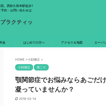
院。西鉄久留米駅徒歩1
ご予約・お問い合わせは
ロプラクティッ
料金
はじめての方へ
アクセス＆地図
エーパ
HOME
>
小顔矯正
>
小顔矯正
肩こり
顎関節症でお悩みならあごだ
凝っていませんか？
2018-02-14