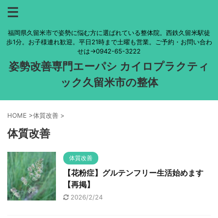
福岡県久留米市で姿勢に悩む方に選ばれている整体院。西鉄久留米駅徒
歩1分。お子様連れ歓迎。平日21時まで土曜も営業。ご予約・お問い合わ
せは→0942-65-3222
姿勢改善専門エーパシ カイロプラクティ
ック久留米市の整体
HOME
>
体質改善
>
体質改善
体質改善
【花粉症】グルテンフリー生活始めます
【再掲】
2026/2/24