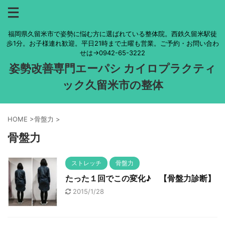
福岡県久留米市で姿勢に悩む方に選ばれている整体院。西鉄久留米駅徒
歩1分。お子様連れ歓迎。平日21時まで土曜も営業。ご予約・お問い合わ
せは→0942-65-3222
姿勢改善専門エーパシ カイロプラクティ
ック久留米市の整体
HOME
>
骨盤力
>
骨盤力
ストレッチ
骨盤力
たった１回でこの変化♪ 【骨盤力診断】
2015/1/28