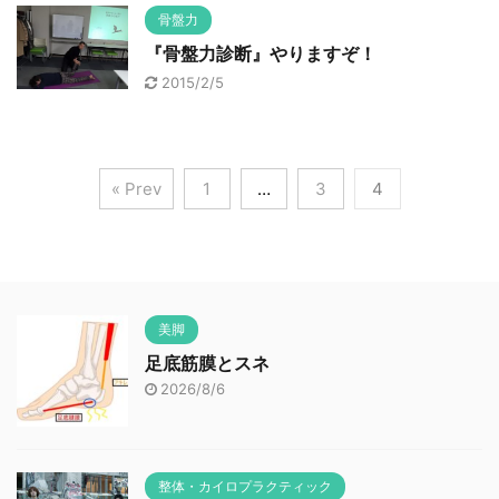
骨盤力
『骨盤力診断』やりますぞ！
2015/2/5
« Prev
1
…
3
4
美脚
足底筋膜とスネ
2026/8/6
整体・カイロプラクティック