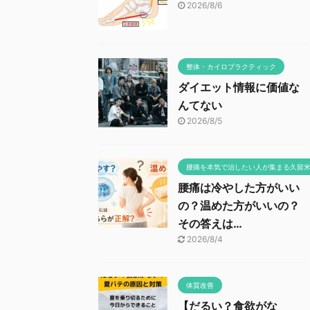
2026/8/6
整体・カイロプラクティック
ダイエット情報に価値な
んてない
2026/8/5
腰痛を本気で治したい人が集まる久留
腰痛は冷やした方がいい
の？温めた方がいいの？
その答えは…
2026/8/4
体質改善
【だるい？食欲がな