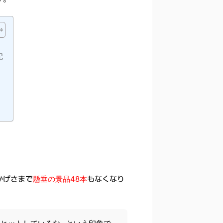
記
懸垂の景品48本
かげさまで
もなくなり