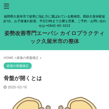
福岡県久留米市で姿勢に悩む方に選ばれている整体院。西鉄久留米駅徒
歩1分。お子様連れ歓迎。平日21時まで土曜も営業。ご予約・お問い合わ
せは→0942-65-3222
姿勢改善専門エーパシ カイロプラクティ
ック久留米市の整体
HOME
>
産後の骨盤矯正
>
産後の骨盤矯正
骨盤が開くとは
2025-02-10