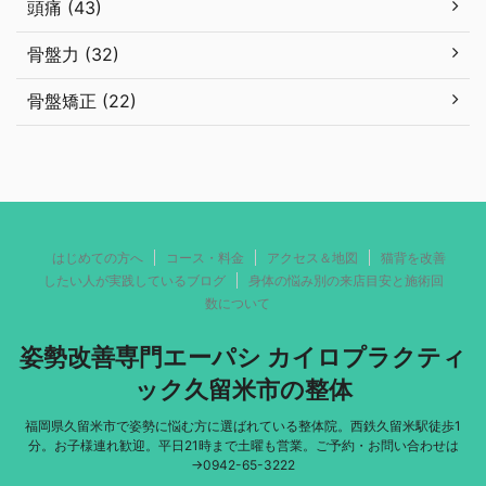
頭痛 (43)
骨盤力 (32)
骨盤矯正 (22)
はじめての方へ
コース・料金
アクセス＆地図
猫背を改善
したい人が実践しているブログ
身体の悩み別の来店目安と施術回
数について
姿勢改善専門エーパシ カイロプラクティ
ック久留米市の整体
福岡県久留米市で姿勢に悩む方に選ばれている整体院。西鉄久留米駅徒歩1
分。お子様連れ歓迎。平日21時まで土曜も営業。ご予約・お問い合わせは
→0942-65-3222