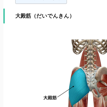
大殿筋（だいでんきん）