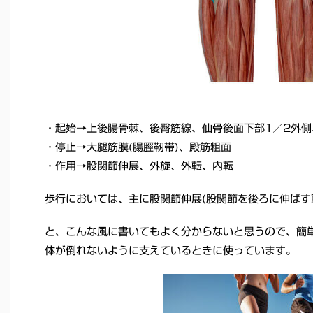
・起始→上後腸骨棘、後臀筋線、仙骨後面下部1／2外
・停止→大腿筋膜(腸脛靭帯)、殿筋粗面
・作用→股関節伸展、外旋、外転、内転
歩行においては、主に股関節伸展(股関節を後ろに伸ばす
と、こんな風に書いてもよく分からないと思うので、簡
体が倒れないように支えているときに使っています。