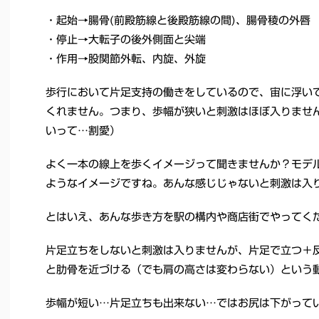
・起始→腸骨(前殿筋線と後殿筋線の間)、腸骨稜の外唇
・停止→大転子の後外側面と尖端
・作用→股関節外転、内旋、外旋
歩行において片足支持の働きをしているので、宙に浮い
くれません。つまり、歩幅が狭いと刺激はほぼ入りませ
いって…割愛）
よく一本の線上を歩くイメージって聞きませんか？モデ
ようなイメージですね。あんな感じじゃないと刺激は入
とはいえ、あんな歩き方を駅の構内や商店街でやってく
片足立ちをしないと刺激は入りませんが、片足で立つ＋
と肋骨を近づける（でも肩の高さは変わらない）という
歩幅が短い…片足立ちも出来ない…ではお尻は下がって