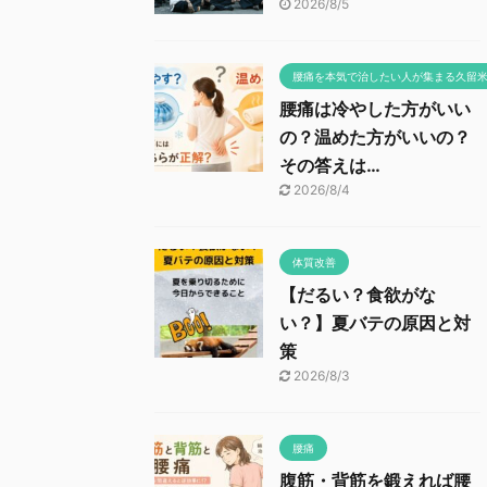
2026/8/5
腰痛を本気で治したい人が集まる久留
腰痛は冷やした方がいい
の？温めた方がいいの？
その答えは…
2026/8/4
体質改善
【だるい？食欲がな
い？】夏バテの原因と対
策
2026/8/3
腰痛
腹筋・背筋を鍛えれば腰