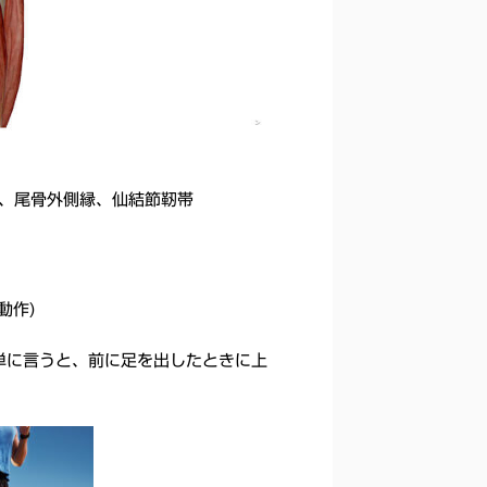
側、尾骨外側縁、仙結節靭帯
動作)
単に言うと、前に足を出したときに上