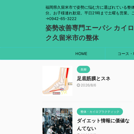
福岡県久留米市で姿勢に悩む方に選ばれている整体
分。お子様連れ歓迎。平日21時まで土曜も営業。
→0942-65-3222
姿勢改善専門エーパシ カイ
ク久留米市の整体
HOME
コース・
美脚
足底筋膜とスネ
2026/8/6
整体・カイロプラクティック
ダイエット情報に価値な
んてない