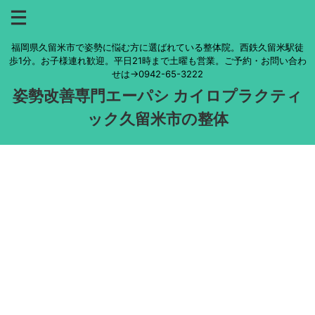
福岡県久留米市で姿勢に悩む方に選ばれている整体院。西鉄久留米駅徒
歩1分。お子様連れ歓迎。平日21時まで土曜も営業。ご予約・お問い合わ
せは→0942-65-3222
姿勢改善専門エーパシ カイロプラクティ
ック久留米市の整体