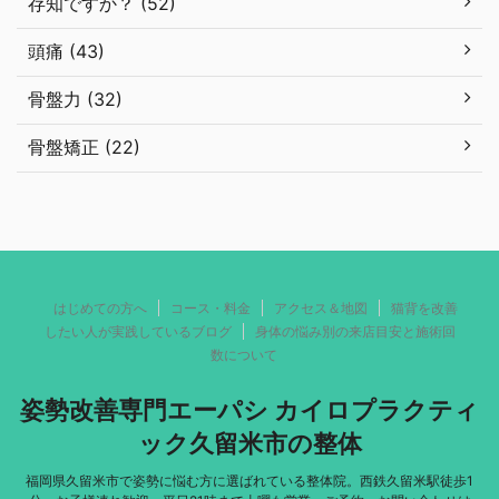
存知ですか？ (52)
頭痛 (43)
骨盤力 (32)
骨盤矯正 (22)
はじめての方へ
コース・料金
アクセス＆地図
猫背を改善
したい人が実践しているブログ
身体の悩み別の来店目安と施術回
数について
姿勢改善専門エーパシ カイロプラクティ
ック久留米市の整体
福岡県久留米市で姿勢に悩む方に選ばれている整体院。西鉄久留米駅徒歩1