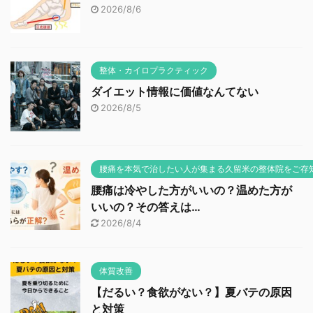
2026/8/6
整体・カイロプラクティック
ダイエット情報に価値なんてない
2026/8/5
腰痛を本気で治したい人が集まる久留米の整体院をご存
腰痛は冷やした方がいいの？温めた方が
いいの？その答えは…
2026/8/4
体質改善
【だるい？食欲がない？】夏バテの原因
と対策