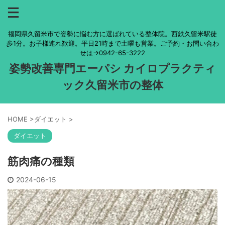
福岡県久留米市で姿勢に悩む方に選ばれている整体院。西鉄久留米駅徒
歩1分。お子様連れ歓迎。平日21時まで土曜も営業。ご予約・お問い合わ
せは→0942-65-3222
姿勢改善専門エーパシ カイロプラクティ
ック久留米市の整体
HOME
>
ダイエット
>
ダイエット
筋肉痛の種類
2024-06-15