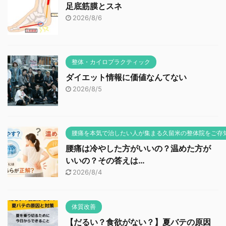
足底筋膜とスネ
2026/8/6
整体・カイロプラクティック
ダイエット情報に価値なんてない
2026/8/5
腰痛を本気で治したい人が集まる久留米の整体院をご存
腰痛は冷やした方がいいの？温めた方が
いいの？その答えは…
2026/8/4
体質改善
【だるい？食欲がない？】夏バテの原因