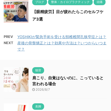
ブログ
整体・カイロプラクティック
頭痛
【眼精疲労】目が疲れたらこのセルフケ
ア3選
PREV
YOSHIKIが緊急手術を受ける頸椎椎間孔狭窄症とは？
NEXT
産後の骨盤矯正とは？効果や方法は？いつからいつま
で？
猫背
肩こり、自覚はないのに、こっていると
言われる場合
2026/8/7
美脚