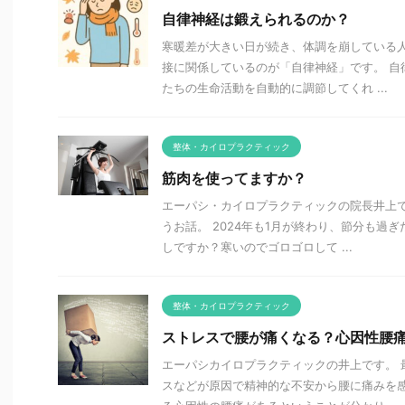
自律神経は鍛えられるのか？
寒暖差が大きい日が続き、体調を崩している人
接に関係しているのが「自律神経」です。 自
たちの生命活動を自動的に調節してくれ ...
整体・カイロプラクティック
筋肉を使ってますか？
エーパシ・カイロプラクティックの院長井上で
うお話。 2024年も1月が終わり、節分も過
しですか？寒いのでゴロゴロして ...
整体・カイロプラクティック
ストレスで腰が痛くなる？心因性腰
エーパシカイロプラクティックの井上です。 
スなどが原因で精神的な不安から腰に痛みを