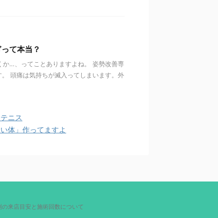
ぎって本当？
くか…、ってことありますよね。 姿勢改善専
。 頭痛は気持ちが滅入ってしまいます。外
とテニス
すい体」作ってますよ
別の来店目安と施術回数について