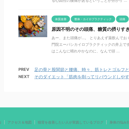
る心因性の腰痛があるということが分かり ...
体質改善
整体・カイロプラクティック
頭痛
原因不明のその頭痛、糖質の摂りす
あー、また頭痛が…。 とりあえず薬飲んでお
門院エーパシカイロプラクティックの井上です
はこんなに晴れやかなのに、なんで頭 ...
PREV
足の骨と股関節と腰痛、時々、筋トレとゴルフ
NEXT
そのダイエット「筋肉を削ってリバウンドしや
金
アクセス＆地図
猫背を改善したい人が実践しているブログ
身体の悩み