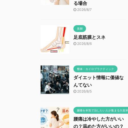
る場合
2026/8/7
美脚
足底筋膜とスネ
2026/8/6
整体・カイロプラクティック
ダイエット情報に価値な
んてない
2026/8/5
腰痛を本気で治したい人が集まる久留
腰痛は冷やした方がいい
の？温めた方がいいの？