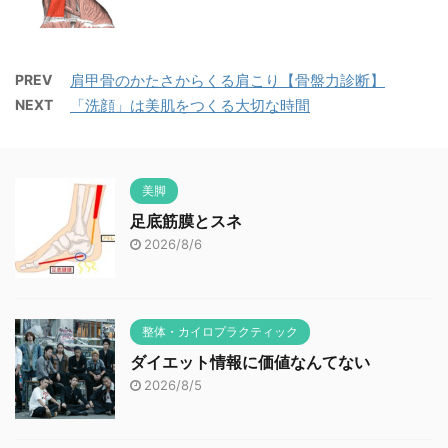
PREV
肩甲骨のかたさからくる肩こり【骨盤力診断】
NEXT
「洗顔」は美肌をつくる大切な時間
美脚
足底筋膜とスネ
2026/8/6
整体・カイロプラクティック
ダイエット情報に価値なんてない
2026/8/5