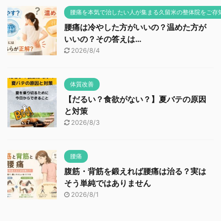
腰痛を本気で治したい人が集まる久留米の整体院をご存
腰痛は冷やした方がいいの？温めた方が
いいの？その答えは…
2026/8/4
体質改善
【だるい？食欲がない？】夏バテの原因
と対策
2026/8/3
腰痛
腹筋・背筋を鍛えれば腰痛は治る？実は
そう単純ではありません
2026/8/1