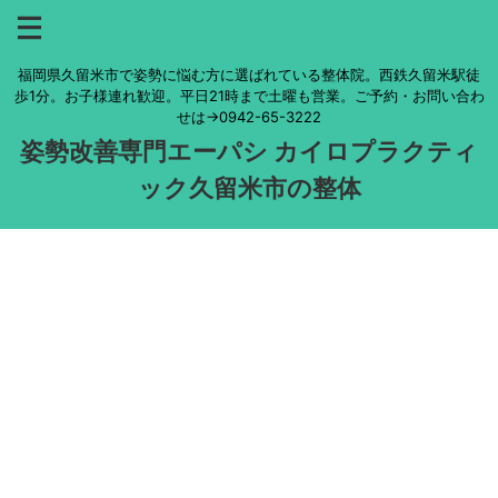
福岡県久留米市で姿勢に悩む方に選ばれている整体院。西鉄久留米駅徒
歩1分。お子様連れ歓迎。平日21時まで土曜も営業。ご予約・お問い合わ
せは→0942-65-3222
姿勢改善専門エーパシ カイロプラクティ
ック久留米市の整体