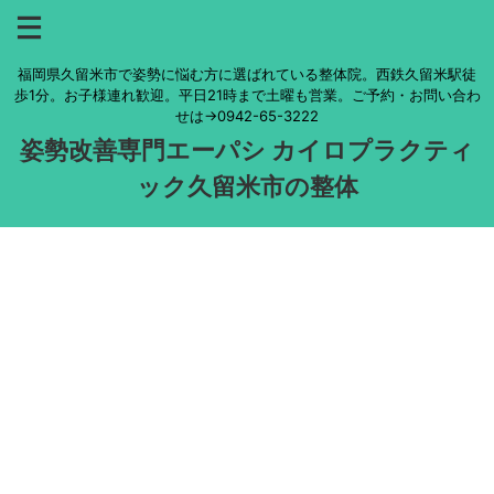
福岡県久留米市で姿勢に悩む方に選ばれている整体院。西鉄久留米駅徒
歩1分。お子様連れ歓迎。平日21時まで土曜も営業。ご予約・お問い合わ
せは→0942-65-3222
姿勢改善専門エーパシ カイロプラクティ
ック久留米市の整体