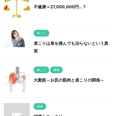
不健康＝27,000,000円…？
肩こり
肩こりは肩を揉んでも治らないという真
実
肩こり
腰痛
大殿筋～お尻の筋肉と肩こりの関係～
頭痛