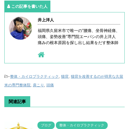
この記事を書いた人
井上洋人
福岡県久留米市で唯一の”腰痛、坐骨神経痛、
頭痛、姿勢改善”専門院エーパシの井上洋人
痛みの根本原因を探し出し結果をだす整体師
-
整体・カイロプラクティック
,
猫背
,
猫背を改善するのが得意な久留
米の専門整体院
,
肩こり
,
頭痛
関連記事
ブログ
整体・カイロプラクティック