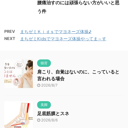
腰痛治すのには頑張らない方がいいと思
う件
PREV
まちゼミＫｉｄｓでマヨネーズ体操♪
NEXT
まちゼミKidsでマヨネーズ体操やってま～す
猫背
肩こり、自覚はないのに、こっていると
言われる場合
2026/8/7
美脚
足底筋膜とスネ
2026/8/6