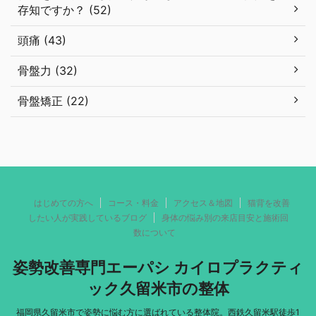
存知ですか？ (52)
頭痛 (43)
骨盤力 (32)
骨盤矯正 (22)
はじめての方へ
コース・料金
アクセス＆地図
猫背を改善
したい人が実践しているブログ
身体の悩み別の来店目安と施術回
数について
姿勢改善専門エーパシ カイロプラクティ
ック久留米市の整体
福岡県久留米市で姿勢に悩む方に選ばれている整体院。西鉄久留米駅徒歩1