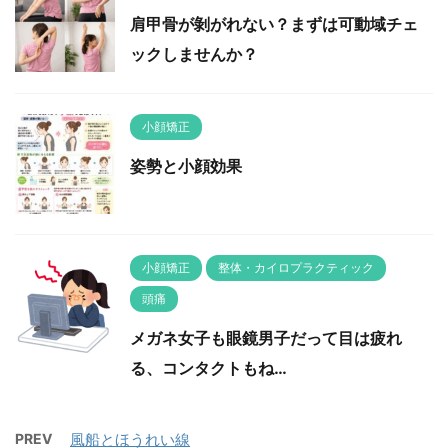
肩甲骨が剝がれない？まずは可動域チェ
ックしませんか？
小顔矯正
姿勢と小顔効果
小顔矯正
整体・カイロプラクティック
頭痛
メガネ女子も眼鏡男子だって目は疲れ
る、コンタクトもね…
PREV
風船とほうれい線