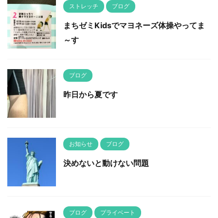
ストレッチ
ブログ
まちゼミKidsでマヨネーズ体操やってま
～す
ブログ
昨日から夏です
お知らせ
ブログ
決めないと動けない問題
ブログ
プライベート