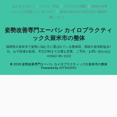
はじめての方へ
コース・料金
アクセス＆地図
猫背を改善
したい人が実践しているブログ
身体の悩み別の来店目安と施術回
数について
姿勢改善専門エーパシ カイロプラクティ
ック久留米市の整体
福岡県久留米市で姿勢に悩む方に選ばれている整体院。西鉄久留米駅徒歩1
分。お子様連れ歓迎。平日21時まで土曜も営業。ご予約・お問い合わせは
→0942-65-3222
© 2026 姿勢改善専門エーパシ カイロプラクティック久留米市の整体
Powered by
AFFINGER5