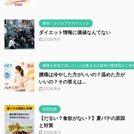
整体・カイロプラクティック
ダイエット情報に価値なんてない
2026/8/5
腰痛を本気で治したい人が集まる久留米の整体院をご存
腰痛は冷やした方がいいの？温めた方が
いいの？その答えは…
2026/8/4
体質改善
【だるい？食欲がない？】夏バテの原因
と対策
2026/8/3