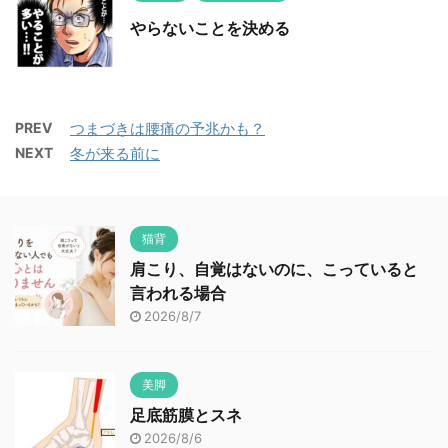
やらないことを決める
PREV
つまづきは腰痛の予兆かも？
NEXT
冬が来る前に
猫背
肩こり、自覚はないのに、こっていると
言われる場合
2026/8/7
美脚
足底筋膜とスネ
2026/8/6