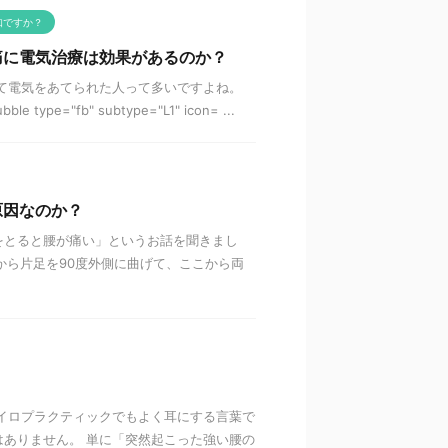
知ですか？
痛に電気治療は効果があるのか？
て電気をあてられた人って多いですよね。
pe="fb" subtype="L1" icon= ...
原因なのか？
をとると腰が痛い」というお話を聞きまし
から片足を90度外側に曲げて、ここから両
？
イロプラクティックでもよく耳にする言葉で
ありません。 単に「突然起こった強い腰の