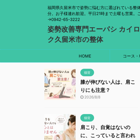
福岡県久留米市で姿勢に悩む方に選ばれている整体
分。お子様連れ歓迎。平日21時まで土曜も営業。
→0942-65-3222
姿勢改善専門エーパシ カイ
ク久留米市の整体
HOME
コース・
猫背
膝が伸びない人は、肩こ
りにも注意？
2026/8/8
猫背
肩こり、自覚はないの
に、こっていると言われ