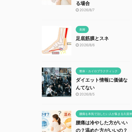
る場合
2026/8/7
美脚
足底筋膜とスネ
2026/8/6
整体・カイロプラクティック
ダイエット情報に価値な
んてない
2026/8/5
腰痛を本気で治したい人が集まる久留
腰痛は冷やした方がいい
の？温めた方がいいの？