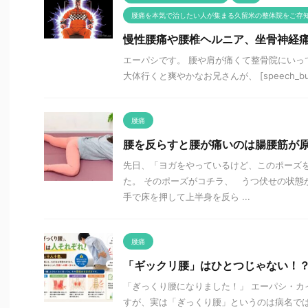
腰痛を本気で治したい人が集まる久留米の整体院をご存
慢性腰痛や腰椎ヘルニア、坐骨神経
エーパシです。 腰や肩が痛くて整骨院にいっ
大体行くと爽やかなお兄さんが、 [speech_bubble ty
腰痛
腰を反らすと腰が痛いのは腸腰筋が
先日、「ヨガをやっているけど、このポーズ
た。 そのポーズがコチラ、 うつ伏せの状態
手で床を押して上半身を反ら ...
腰痛
「ギックリ腰」はひとつじゃない！
「ぎっくり腰になりました！」 エーパシ・カ
すが、実は「ぎっくり腰」というのは病名では