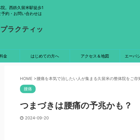
院。西鉄久留米駅徒歩1
ご予約・お問い合わせは
ロプラクティッ
料金
はじめての方へ
アクセス＆地図
エーパ
HOME
>
腰痛を本気で治したい人が集まる久留米の整体院をご存
腰痛
つまづきは腰痛の予兆かも？
2024-09-20