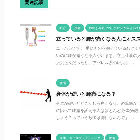
関連記事
猫背
腰痛
腰痛を本気で治したい人が集まる久
立っていると腰が痛くなる人にオス
エーパシです。 重いものを抱えているわけで
いのに腰が痛くなる人がいます。立ち仕事の人
店員さんだったり、アパレル系の店員さ ...
腰痛
身体が硬いと腰痛になる？
身体が硬いとどこかしら痛くなる、の筆頭が『
に比べて腰痛を訴える人はほとんど身体が硬い
しょう？っていう数値は特にないんです ...
整体・カイロプラクティック
腰痛