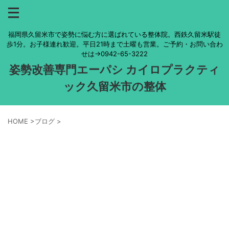
福岡県久留米市で姿勢に悩む方に選ばれている整体院。西鉄久留米駅徒
歩1分。お子様連れ歓迎。平日21時まで土曜も営業。ご予約・お問い合わ
せは→0942-65-3222
姿勢改善専門エーパシ カイロプラクティ
ック久留米市の整体
HOME
>
ブログ
>