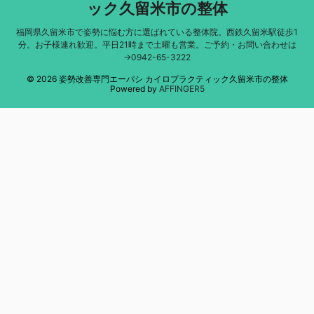
ック久留米市の整体
福岡県久留米市で姿勢に悩む方に選ばれている整体院。西鉄久留米駅徒歩1
分。お子様連れ歓迎。平日21時まで土曜も営業。ご予約・お問い合わせは
→0942-65-3222
© 2026 姿勢改善専門エーパシ カイロプラクティック久留米市の整体
Powered by
AFFINGER5