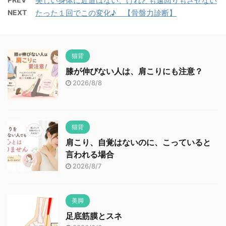
美しい身体に近道はない、けれども遠回りもさせない
NEXT
たった１回でこの変化♪ 【骨盤力診断】
猫背
膝が伸びない人は、肩こりにも注意？
2026/8/8
猫背
肩こり、自覚はないのに、こっていると
言われる場合
2026/8/7
美脚
足底筋膜とスネ