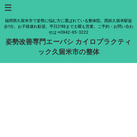
福岡県久留米市で姿勢に悩む方に選ばれている整体院。西鉄久留米駅徒
歩1分。お子様連れ歓迎。平日21時まで土曜も営業。ご予約・お問い合わ
せは→0942-65-3222
姿勢改善専門エーパシ カイロプラクティ
ック久留米市の整体