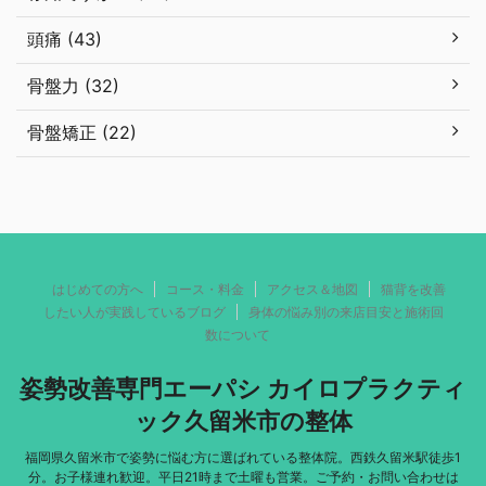
頭痛 (43)
骨盤力 (32)
骨盤矯正 (22)
はじめての方へ
コース・料金
アクセス＆地図
猫背を改善
したい人が実践しているブログ
身体の悩み別の来店目安と施術回
数について
姿勢改善専門エーパシ カイロプラクティ
ック久留米市の整体
福岡県久留米市で姿勢に悩む方に選ばれている整体院。西鉄久留米駅徒歩1
分。お子様連れ歓迎。平日21時まで土曜も営業。ご予約・お問い合わせは