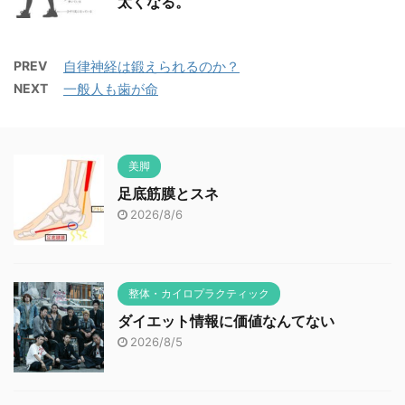
太くなる。
PREV
自律神経は鍛えられるのか？
NEXT
一般人も歯が命
美脚
足底筋膜とスネ
2026/8/6
整体・カイロプラクティック
ダイエット情報に価値なんてない
2026/8/5