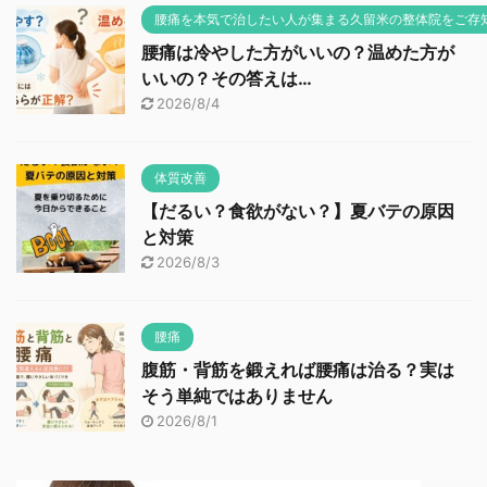
腰痛を本気で治したい人が集まる久留米の整体院をご存
腰痛は冷やした方がいいの？温めた方が
いいの？その答えは…
2026/8/4
体質改善
【だるい？食欲がない？】夏バテの原因
と対策
2026/8/3
腰痛
腹筋・背筋を鍛えれば腰痛は治る？実は
そう単純ではありません
2026/8/1