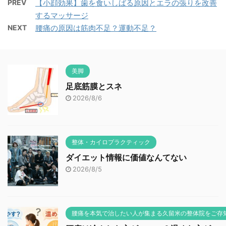
PREV
【小顔効果】歯を食いしばる原因とエラの張りを改善
するマッサージ
NEXT
腰痛の原因は筋肉不足？運動不足？
美脚
足底筋膜とスネ
2026/8/6
整体・カイロプラクティック
ダイエット情報に価値なんてない
2026/8/5
腰痛を本気で治したい人が集まる久留米の整体院をご存