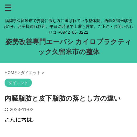
福岡県久留米市で姿勢に悩む方に選ばれている整体院。西鉄久留米駅徒
歩1分。お子様連れ歓迎。平日21時まで土曜も営業。ご予約・お問い合わ
せは→0942-65-3222
姿勢改善専門エーパシ カイロプラクティ
ック久留米市の整体
HOME
>
ダイエット
>
ダイエット
内臓脂肪と皮下脂肪の落とし方の違い
2023-11-02
こんにちは。