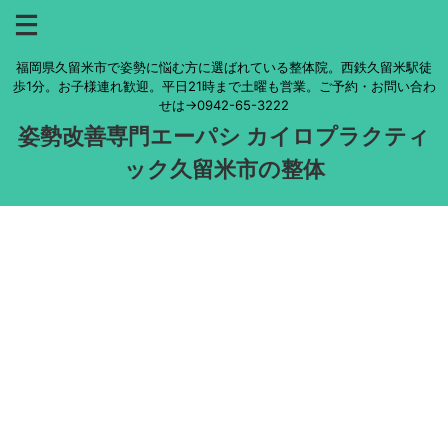
福岡県久留米市で姿勢に悩む方に選ばれている整体院。西鉄久留米駅徒
歩1分。お子様連れ歓迎。平日21時まで土曜も営業。ご予約・お問い合わ
せは→0942-65-3222
姿勢改善専門エーパシ カイロプラクティ
ック久留米市の整体