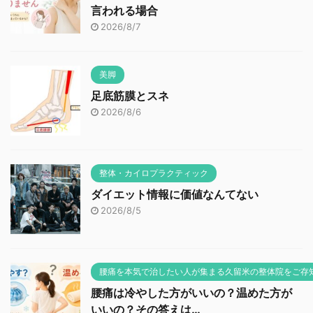
言われる場合
2026/8/7
美脚
足底筋膜とスネ
2026/8/6
整体・カイロプラクティック
ダイエット情報に価値なんてない
2026/8/5
腰痛を本気で治したい人が集まる久留米の整体院をご存
腰痛は冷やした方がいいの？温めた方が
いいの？その答えは…