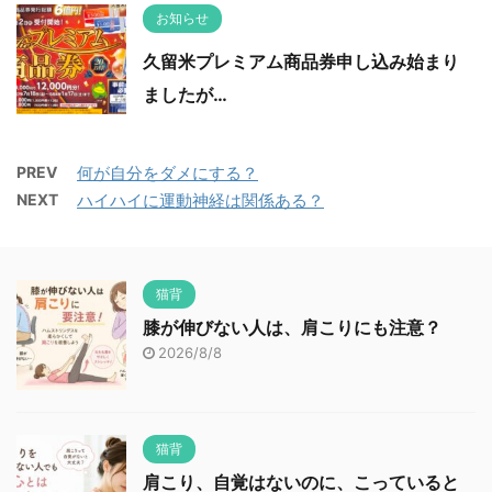
お知らせ
久留米プレミアム商品券申し込み始まり
ましたが…
PREV
何が自分をダメにする？
NEXT
ハイハイに運動神経は関係ある？
猫背
膝が伸びない人は、肩こりにも注意？
2026/8/8
猫背
肩こり、自覚はないのに、こっていると