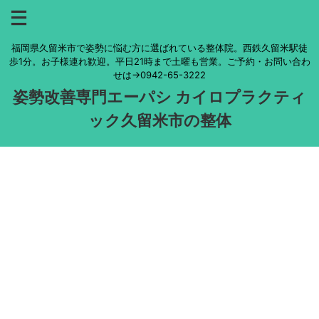
福岡県久留米市で姿勢に悩む方に選ばれている整体院。西鉄久留米駅徒
歩1分。お子様連れ歓迎。平日21時まで土曜も営業。ご予約・お問い合わ
せは→0942-65-3222
姿勢改善専門エーパシ カイロプラクティ
ック久留米市の整体