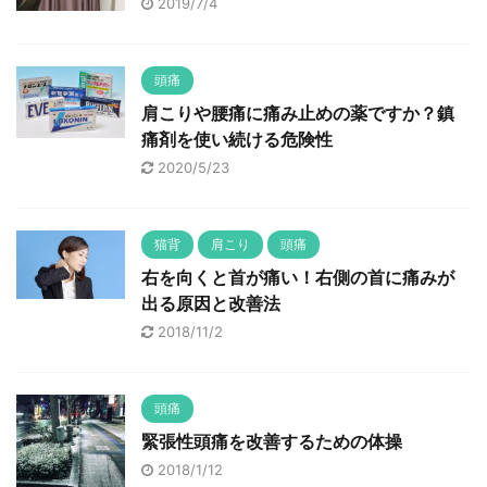
2019/7/4
頭痛
肩こりや腰痛に痛み止めの薬ですか？鎮
痛剤を使い続ける危険性
2020/5/23
猫背
肩こり
頭痛
右を向くと首が痛い！右側の首に痛みが
出る原因と改善法
2018/11/2
頭痛
緊張性頭痛を改善するための体操
2018/1/12