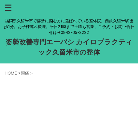
福岡県久留米市で姿勢に悩む方に選ばれている整体院。西鉄久留米駅徒
歩1分。お子様連れ歓迎。平日21時まで土曜も営業。ご予約・お問い合わ
せは→0942-65-3222
姿勢改善専門エーパシ カイロプラクティ
ック久留米市の整体
HOME
>
頭痛
>