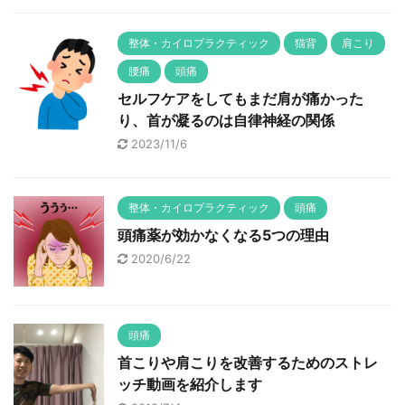
整体・カイロプラクティック
猫背
肩こり
腰痛
頭痛
セルフケアをしてもまだ肩が痛かった
り、首が凝るのは自律神経の関係
2023/11/6
整体・カイロプラクティック
頭痛
頭痛薬が効かなくなる5つの理由
2020/6/22
頭痛
首こりや肩こりを改善するためのストレ
ッチ動画を紹介します