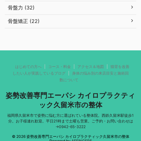
骨盤力 (32)
骨盤矯正 (22)
はじめての方へ
コース・料金
アクセス＆地図
猫背を改善
したい人が実践しているブログ
身体の悩み別の来店目安と施術回
数について
姿勢改善専門エーパシ カイロプラクティ
ック久留米市の整体
福岡県久留米市で姿勢に悩む方に選ばれている整体院。西鉄久留米駅徒歩1
分。お子様連れ歓迎。平日21時まで土曜も営業。ご予約・お問い合わせは
→0942-65-3222
© 2026 姿勢改善専門エーパシ カイロプラクティック久留米市の整体
Powered by
AFFINGER5