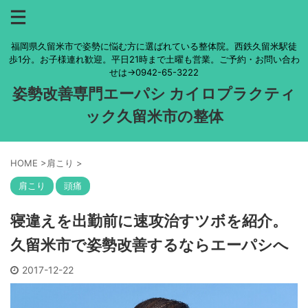
福岡県久留米市で姿勢に悩む方に選ばれている整体院。西鉄久留米駅徒
歩1分。お子様連れ歓迎。平日21時まで土曜も営業。ご予約・お問い合わ
せは→0942-65-3222
姿勢改善専門エーパシ カイロプラクティ
ック久留米市の整体
HOME
>
肩こり
>
肩こり
頭痛
寝違えを出勤前に速攻治すツボを紹介。
久留米市で姿勢改善するならエーパシへ
2017-12-22