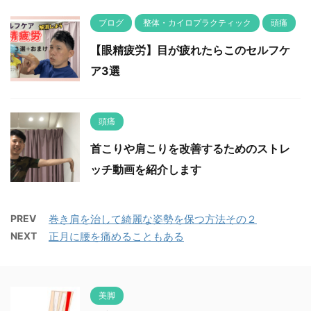
ブログ
整体・カイロプラクティック
頭痛
【眼精疲労】目が疲れたらこのセルフケ
ア3選
頭痛
首こりや肩こりを改善するためのストレ
ッチ動画を紹介します
PREV
巻き肩を治して綺麗な姿勢を保つ方法その２
NEXT
正月に腰を痛めることもある
美脚