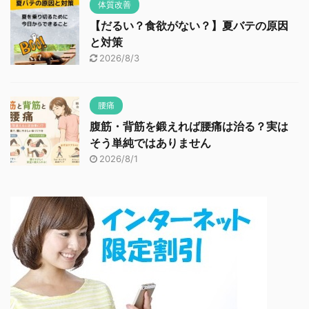
体質改善
【だるい？食欲がない？】夏バテの原因
と対策
2026/8/3
腰痛
腹筋・背筋を鍛えれば腰痛は治る？実は
そう単純ではありません
2026/8/1