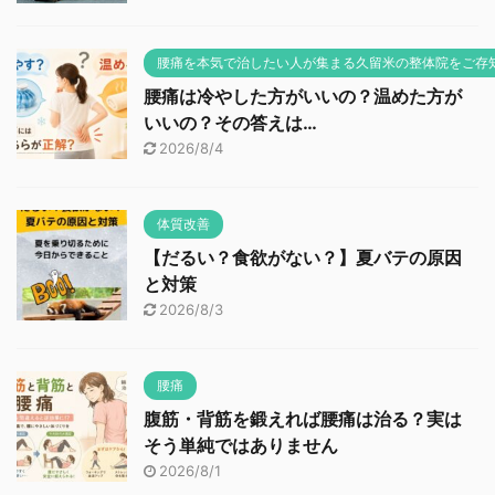
腰痛を本気で治したい人が集まる久留米の整体院をご存
腰痛は冷やした方がいいの？温めた方が
いいの？その答えは…
2026/8/4
体質改善
【だるい？食欲がない？】夏バテの原因
と対策
2026/8/3
腰痛
腹筋・背筋を鍛えれば腰痛は治る？実は
そう単純ではありません
2026/8/1