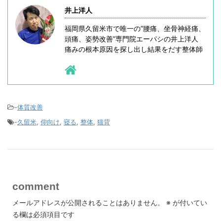
井上洋人
福岡県久留米市で唯一の”腰痛、坐骨神経痛、
頭痛、姿勢改善”専門院エーパシの井上洋人
痛みの根本原因を探し出し結果をだす整体師
-
体質改善
-
久留米
,
仰向け
,
寝る
,
整体
,
猫背
comment
メールアドレスが公開されることはありません。
※
が付いてい
る欄は必須項目です