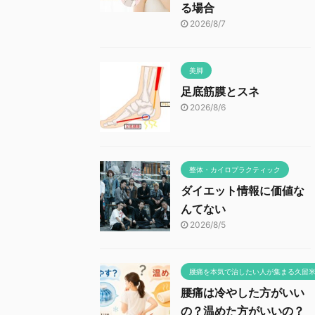
る場合
2026/8/7
美脚
足底筋膜とスネ
2026/8/6
整体・カイロプラクティック
ダイエット情報に価値な
んてない
2026/8/5
腰痛を本気で治したい人が集まる久留
腰痛は冷やした方がいい
の？温めた方がいいの？