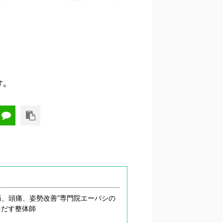
す。
痛、頭痛、姿勢改善”専門院エーパシの
をだす整体師