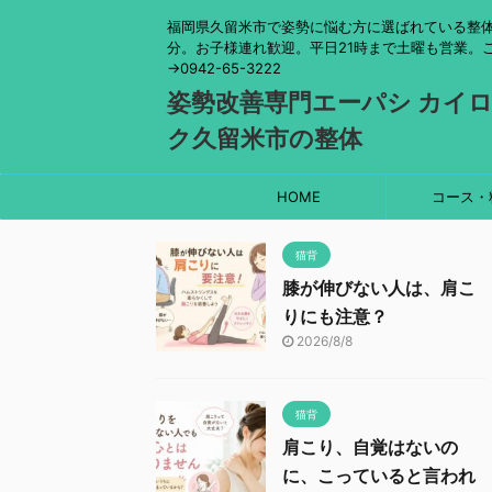
福岡県久留米市で姿勢に悩む方に選ばれている整体
分。お子様連れ歓迎。平日21時まで土曜も営業。
→0942-65-3222
姿勢改善専門エーパシ カイ
ク久留米市の整体
HOME
コース・
猫背
膝が伸びない人は、肩こ
りにも注意？
2026/8/8
猫背
肩こり、自覚はないの
に、こっていると言われ