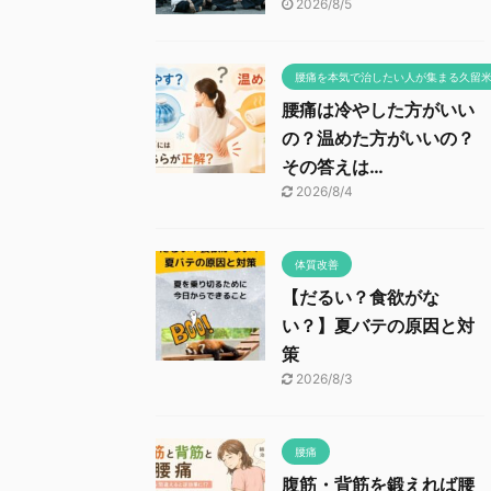
2026/8/5
腰痛を本気で治したい人が集まる久留
腰痛は冷やした方がいい
の？温めた方がいいの？
その答えは…
2026/8/4
体質改善
【だるい？食欲がな
い？】夏バテの原因と対
策
2026/8/3
腰痛
腹筋・背筋を鍛えれば腰