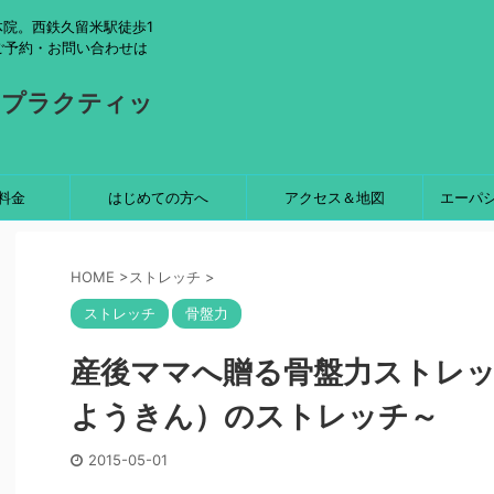
院。西鉄久留米駅徒歩1
ご予約・お問い合わせは
ロプラクティッ
料金
はじめての方へ
アクセス＆地図
エーパ
HOME
>
ストレッチ
>
ストレッチ
骨盤力
産後ママへ贈る骨盤力ストレ
ようきん）のストレッチ～
2015-05-01