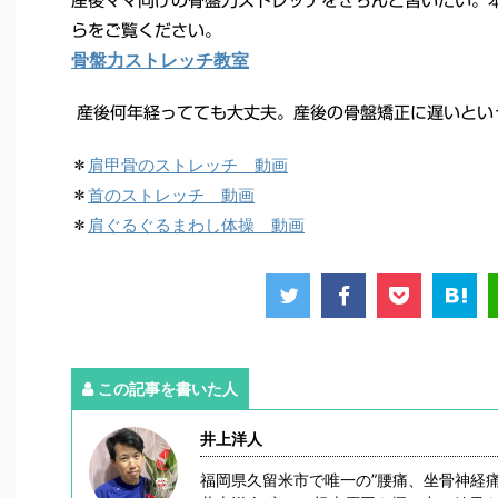
産後ママ向けの骨盤力ストレッチをきちんと習いたい。
らをご覧ください。
骨盤力ストレッチ教室
産後何年経ってても大丈夫。産後の骨盤矯正に遅いとい
肩甲骨のストレッチ 動画
＊
首のストレッチ 動画
＊
肩ぐるぐるまわし体操 動画
＊
この記事を書いた人
井上洋人
福岡県久留米市で唯一の”腰痛、坐骨神経