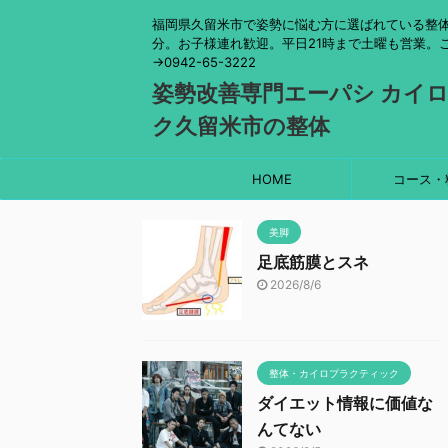
福岡県久留米市で姿勢に悩む方に選ばれている整体
分。お子様連れ歓迎。平日21時まで土曜も営業。
→0942-65-3222
姿勢改善専門エーパシ カイ
ク久留米市の整体
HOME
コース・
美脚
足底筋膜とスネ
2026/8/6
整体・カイロプラクティック
ダイエット情報に価値な
んてない