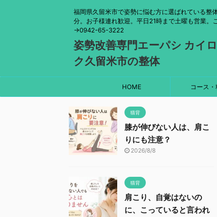
福岡県久留米市で姿勢に悩む方に選ばれている整体
分。お子様連れ歓迎。平日21時まで土曜も営業。
→0942-65-3222
姿勢改善専門エーパシ カイ
ク久留米市の整体
HOME
コース・
猫背
膝が伸びない人は、肩こ
りにも注意？
2026/8/8
猫背
肩こり、自覚はないの
に、こっていると言われ