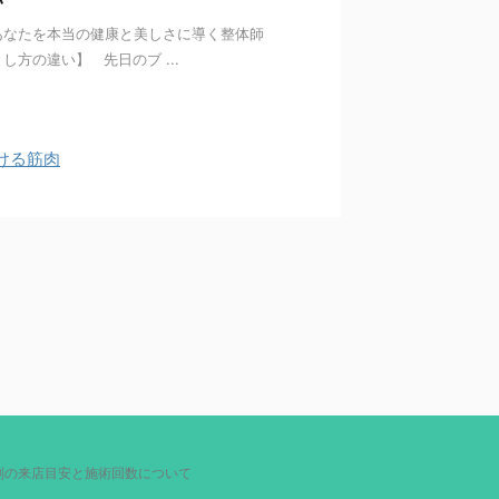
い
あなたを本当の健康と美しさに導く整体師
方の違い】 先日のブ ...
ける筋肉
別の来店目安と施術回数について