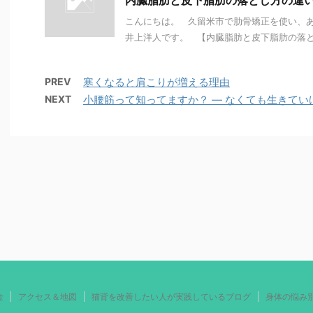
内臓脂肪と皮下脂肪の落とし方の違
こんにちは。 久留米市で肋骨矯正を使い、
井上洋人です。 【内臓脂肪と皮下脂肪の落とし
PREV
寒くなると肩こりが増える理由
NEXT
小腰筋って知ってますか？ ― なくても生きてい
金
アクセス＆地図
猫背を改善したい人が実践しているブログ
身体の悩み