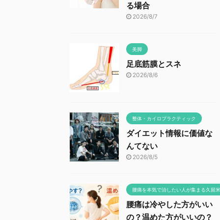
る場合
2026/8/7
美脚
足底筋膜とスネ
2026/8/6
整体・カイロプラクティック
ダイエット情報に価値な
んてない
2026/8/5
腰痛を本気で治したい人が集まる久留
腰痛は冷やした方がいい
の？温めた方がいいの？